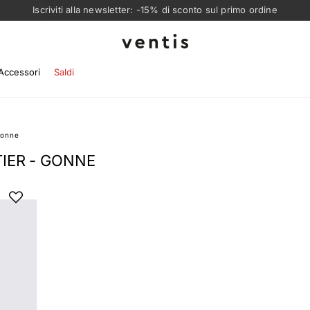
Iscriviti alla newsletter: -15% di sconto sul primo ordine
Ventis
Accessori
Saldi
onne
IER - GONNE