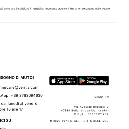
uoi annullare l'iscrizione in qualsiasi momento tramite il link a fondo pagina nelle nostre
BISOGNO DI AIUTO?
omercare@ventis.com
sApp:
+39 3783094630
Ventis Srl
 dal lunedì al venerdì
Via Augusto Urbinati, 7
ore 10 alle 17
47814 Bellaria-Igea Marina (RN)
C.F./P.I. 06853120969
ICI SU
© 2026 VENTIS ALL RIGHTS RESERVED