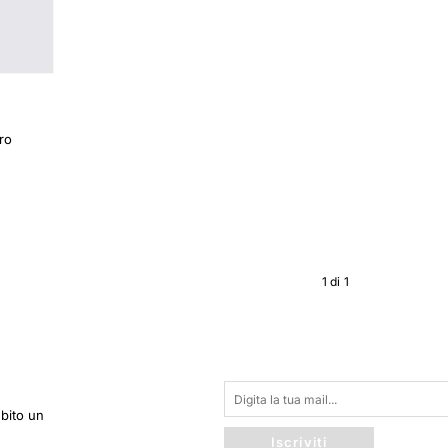
ro
1
di
1
ubito un
Iscriviti