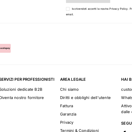
Iscrivendoti accetti la nostra
Privacy Policy
. P
email.
SERVIZI PER PROFESSIONISTI
AREA LEGALE
HAI 
Soluzioni dedicate B2B
Chi siamo
cust
Diventa nostro fornitore
Diritti e obblighi dell'utente
What
Fattura
Attivo
dalle 
Garanzia
Privacy
SEGU
Termini & Condizioni