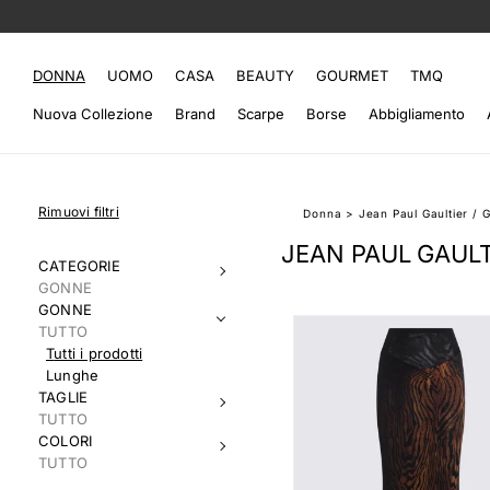
DONNA
UOMO
CASA
BEAUTY
GOURMET
TMQ
Nuova Collezione
Brand
Scarpe
Borse
Abbigliamento
Rimuovi filtri
Donna
>
Jean Paul Gaultier
/
G
JEAN PAUL GAULT
CATEGORIE
GONNE
GONNE
TUTTO
Tutti i prodotti
Lunghe
TAGLIE
TUTTO
COLORI
TUTTO