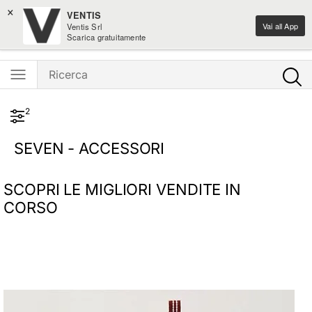
×
Spedizione gratis sui nuovi arrivi moda sopra i 100€
VENTIS
Vai all App
Ventis Srl
Ventis - L'e-shopping parla italiano
Scarica gratuitamente
2
SEVEN - ACCESSORI
SCOPRI LE MIGLIORI VENDITE IN
CORSO