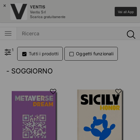
×
Saldi moda fino al -50%
VENTIS
Vai all App
Ventis Srl
Ventis - L'e-shopping parla italiano
Scarica gratuitamente
1
Tutti i prodotti
Oggetti funzionali
- SOGGIORNO