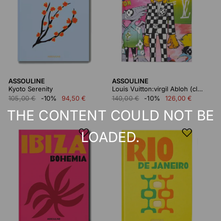
ASSOULINE
ASSOULINE
Kyoto Serenity
Louis Vuitton:virgil Abloh (classic Cartoon Cover)
105,00 €
-10%
94,50 €
140,00 €
-10%
126,00 €
THE CONTENT COULD NOT BE
LOADED.