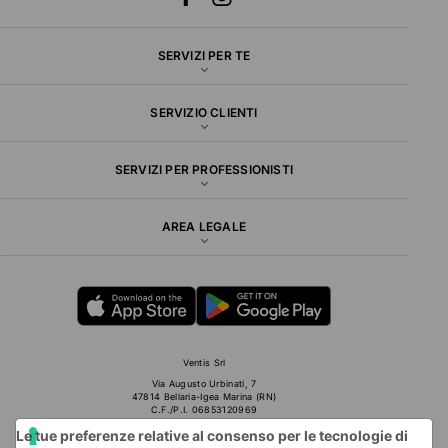
SERVIZI PER TE
SERVIZIO CLIENTI
SERVIZI PER PROFESSIONISTI
AREA LEGALE
Ventis Srl
Via Augusto Urbinati, 7
47814 Bellaria-Igea Marina (RN)
C.F./P.I. 06853120969
Le tue preferenze relative al consenso per le tecnologie di
© 2026 VENTIS ALL RIGHTS RESERVED