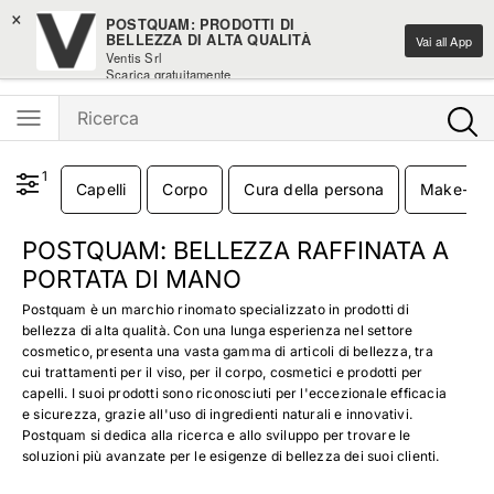
×
Spedizione gratis sui nuovi arrivi moda sopra i 100€
POSTQUAM: PRODOTTI DI
BELLEZZA DI ALTA QUALITÀ
Vai all App
Ventis Srl
Ventis - L'e-shopping parla italiano
Scarica gratuitamente
1
Capelli
Corpo
Cura della persona
Make-Up
POSTQUAM: BELLEZZA RAFFINATA A
PORTATA DI MANO
Postquam è un marchio rinomato specializzato in prodotti di
bellezza di alta qualità. Con una lunga esperienza nel settore
cosmetico, presenta una vasta gamma di articoli di bellezza, tra
cui trattamenti per il viso, per il corpo, cosmetici e prodotti per
capelli. I suoi prodotti sono riconosciuti per l'eccezionale efficacia
e sicurezza, grazie all'uso di ingredienti naturali e innovativi.
Postquam si dedica alla ricerca e allo sviluppo per trovare le
soluzioni più avanzate per le esigenze di bellezza dei suoi clienti.