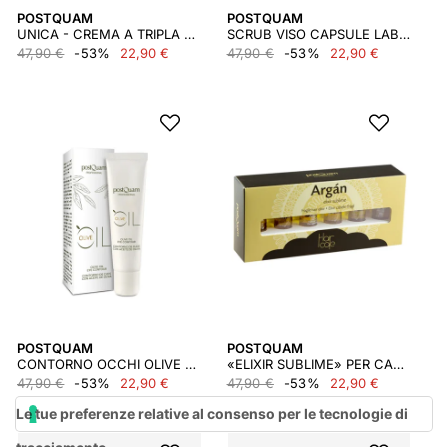
POSTQUAM
POSTQUAM
UNICA - CREMA A TRIPLA AZIONE 50 ML.
SCRUB VISO CAPSULE LAB 75ML
47,90 €
-53%
22,90 €
47,90 €
-53%
22,90 €
POSTQUAM
POSTQUAM
CONTORNO OCCHI OLIVE POSTQUAM 15 ML
«ELIXIR SUBLIME» PER CAPELLI FRAGILI 6 X 3 ML.
47,90 €
-53%
22,90 €
47,90 €
-53%
22,90 €
Le tue preferenze relative al consenso per le tecnologie di
tracciamento