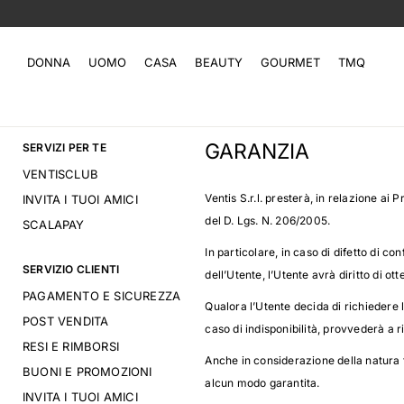
DONNA
UOMO
CASA
BEAUTY
GOURMET
TMQ
GARANZIA
SERVIZI PER TE
VENTISCLUB
Ventis S.r.l. presterà, in relazione ai P
INVITA I TUOI AMICI
del D. Lgs. N. 206/2005.
SCALAPAY
In particolare, in caso di difetto di c
SERVIZIO CLIENTI
dell’Utente, l’Utente avrà diritto di o
PAGAMENTO E SICUREZZA
Qualora l’Utente decida di richiedere la
POST VENDITA
caso di indisponibilità, provvederà a ri
RESI E RIMBORSI
Anche in considerazione della natura 
BUONI E PROMOZIONI
alcun modo garantita.
INVITA I TUOI AMICI