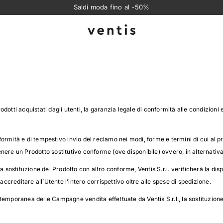
Saldi moda fino al -50%
Ventis
rodotti acquistati dagli utenti, la garanzia legale di conformità alle condizioni e 
onformità e di tempestivo invio del reclamo nei modi, forme e termini di cui al p
ttenere un Prodotto sostitutivo conforme (ove disponibile) ovvero, in alternativa
 sostituzione del Prodotto con altro conforme, Ventis S.r.l. verificherà la dispo
accreditare all’Utente l’intero corrispettivo oltre alle spese di spedizione.
temporanea delle Campagne vendita effettuate da Ventis S.r.l., la sostituzion