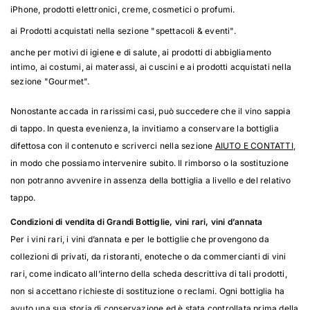
iPhone, prodotti elettronici, creme, cosmetici o profumi.
ai Prodotti acquistati nella sezione "spettacoli & eventi".
anche per motivi di igiene e di salute, ai prodotti di abbigliamento
intimo, ai costumi, ai materassi, ai cuscini e ai prodotti acquistati nella
sezione "Gourmet".
Nonostante accada in rarissimi casi, può succedere che il vino sappia
di tappo. In questa evenienza, la invitiamo a conservare la bottiglia
difettosa con il contenuto e scriverci nella sezione
AIUTO E CONTATTI
,
in modo che possiamo intervenire subito. Il rimborso o la sostituzione
non potranno avvenire in assenza della bottiglia a livello e del relativo
tappo.
Condizioni di vendita di Grandi Bottiglie, vini rari, vini d’annata
Per i vini rari, i vini d’annata e per le bottiglie che provengono da
collezioni di privati, da ristoranti, enoteche o da commercianti di vini
rari, come indicato all’interno della scheda descrittiva di tali prodotti,
non si accettano richieste di sostituzione o reclami. Ogni bottiglia ha
avuto una sua storia di conservazione ed è stata controllata prima della