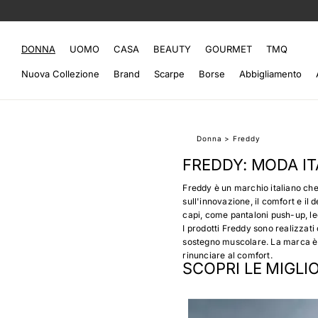
DONNA
UOMO
CASA
BEAUTY
GOURMET
TMQ
Nuova Collezione
Brand
Scarpe
Borse
Abbigliamento
Donna
>
Freddy
FREDDY: MODA IT
Freddy è un marchio italiano che
sull'innovazione, il comfort e il
capi, come pantaloni push-up, leggi
I prodotti Freddy sono realizzati 
sostegno muscolare. La marca è 
rinunciare al comfort.
SCOPRI LE MIGLI