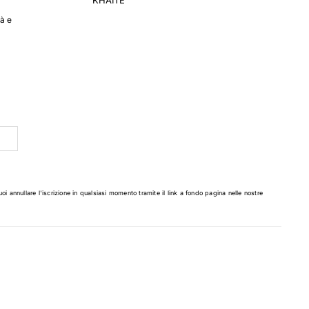
à e
 di
n
da
la
uoi annullare l'iscrizione in qualsiasi momento tramite il link a fondo pagina nelle nostre
ti
ti
il