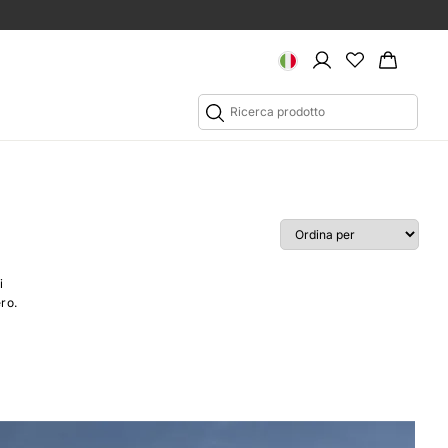
i
ero.