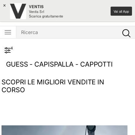
×
Iscriviti alla newsletter: -15% di sconto sul primo ordine
VENTIS
Vai all App
Ventis Srl
Ventis - L'e-shopping parla italiano
Scarica gratuitamente
4
GUESS - CAPISPALLA - CAPPOTTI
SCOPRI LE MIGLIORI VENDITE IN
CORSO