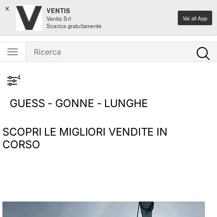
×
-10% sui nuovi arrivi moda
VENTIS
Vai all App
Ventis Srl
Ventis - L'e-shopping parla italiano
Scarica gratuitamente
4
GUESS - GONNE - LUNGHE
SCOPRI LE MIGLIORI VENDITE IN
CORSO