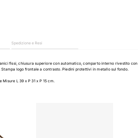
Spedizione e Resi
nici fissi, chiusura superiore con automatico, comparto interno rivestito con
Stampa logo frontale a contrasto. Piedini protettivi in metallo sul fondo.
e Misure L 39 x P 31 x P 15 cm.