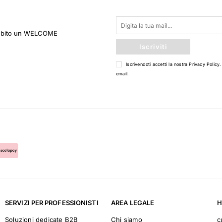
 subito un WELCOME
Iscriviti
Iscrivendoti accetti la nostra
Privacy Policy
.
email.
SERVIZI PER PROFESSIONISTI
AREA LEGALE
H
Soluzioni dedicate B2B
Chi siamo
c