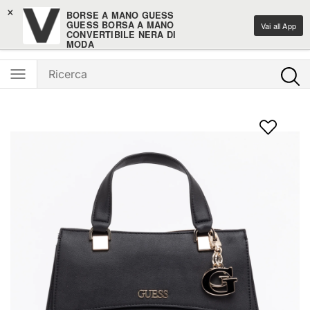
×
Iscriviti alla newsletter: -15% di sconto sul primo ordine
BORSE A MANO GUESS
GUESS BORSA A MANO
Vai all App
CONVERTIBILE NERA DI
Ventis - L'e-shopping parla italiano
MODA
Ventis Srl
Scarica gratuitamente