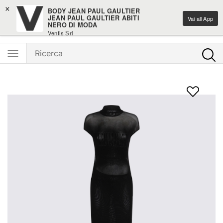
×
-10% sui nuovi arrivi moda
BODY JEAN PAUL GAULTIER
JEAN PAUL GAULTIER ABITI
Vai all App
NERO DI MODA
Ventis - L'e-shopping parla italiano
Ventis Srl
Scarica gratuitamente