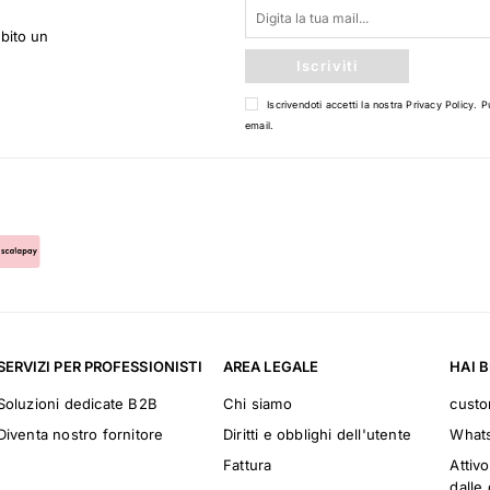
ubito un
Iscriviti
Iscrivendoti accetti la nostra
Privacy Policy
. P
email.
SERVIZI PER PROFESSIONISTI
AREA LEGALE
HAI 
Soluzioni dedicate B2B
Chi siamo
cust
Diventa nostro fornitore
Diritti e obblighi dell'utente
What
Fattura
Attivo
dalle 