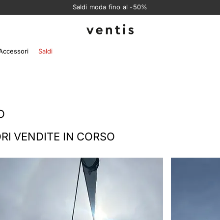
Saldi moda fino al -50%
Ventis
Accessori
Saldi
O
ORI VENDITE IN CORSO