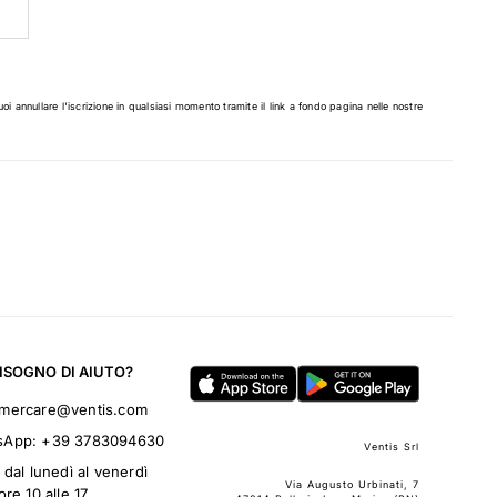
uoi annullare l'iscrizione in qualsiasi momento tramite il link a fondo pagina nelle nostre
BISOGNO DI AIUTO?
omercare@ventis.com
sApp:
+39 3783094630
Ventis Srl
 dal lunedì al venerdì
Via Augusto Urbinati, 7
ore 10 alle 17