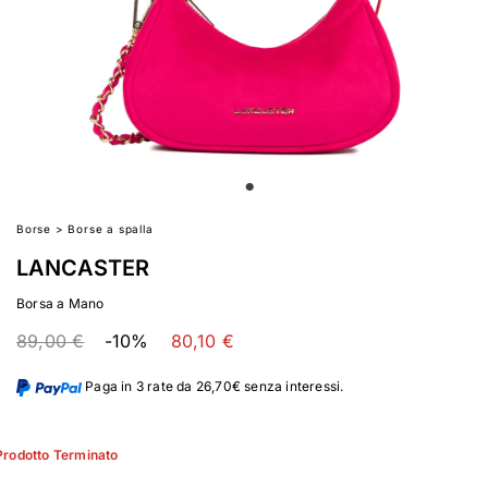
Borse
>
Borse a spalla
LANCASTER
Borsa a Mano
89,00 €
-10%
80,10 €
Paga in 3 rate da 26,70€ senza interessi.
Prodotto Terminato