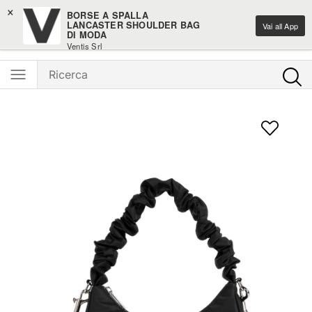
×
-10% sui nuovi arrivi moda
BORSE A SPALLA
LANCASTER SHOULDER BAG
Vai all App
DI MODA
Ventis - L'e-shopping parla italiano
Ventis Srl
Scarica gratuitamente