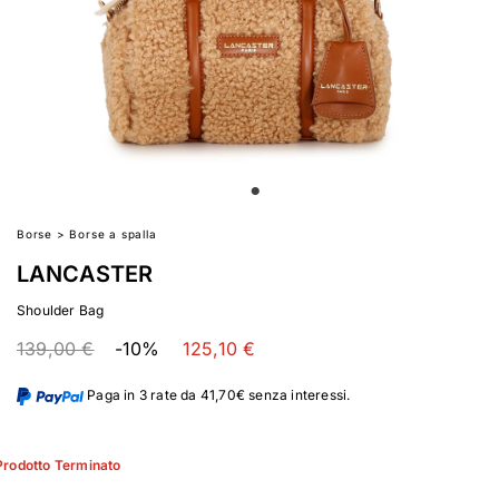
Borse
>
Borse a spalla
LANCASTER
Shoulder Bag
139,00 €
-10%
125,10 €
Paga in 3 rate da 41,70€ senza interessi.
Prodotto Terminato