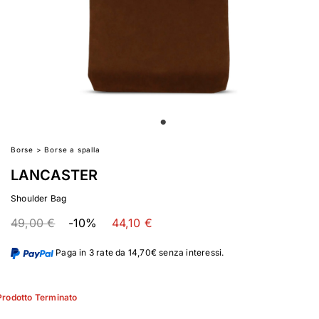
Borse
>
Borse a spalla
LANCASTER
Shoulder Bag
49,00 €
-10%
44,10 €
Paga in 3 rate da 14,70€ senza interessi.
Prodotto Terminato