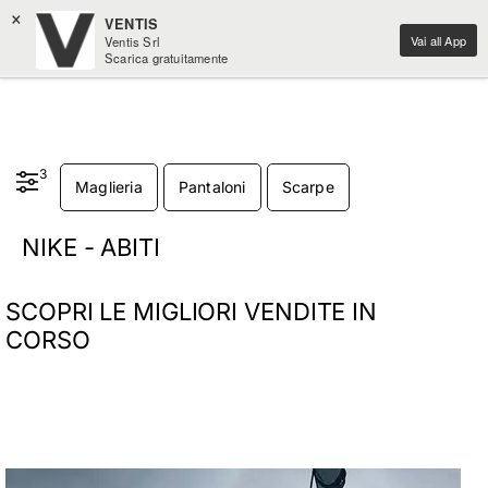
×
VENTIS
Vai all App
Ventis Srl
Scarica gratuitamente
3
Maglieria
Pantaloni
Scarpe
NIKE - ABITI
SCOPRI LE MIGLIORI VENDITE IN
CORSO