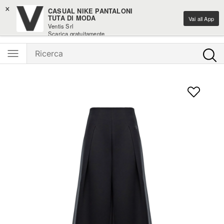
×
-10% sui nuovi arrivi moda
CASUAL NIKE PANTALONI
TUTA DI MODA
Vai all App
Ventis Srl
Ventis - L'e-shopping parla italiano
Scarica gratuitamente