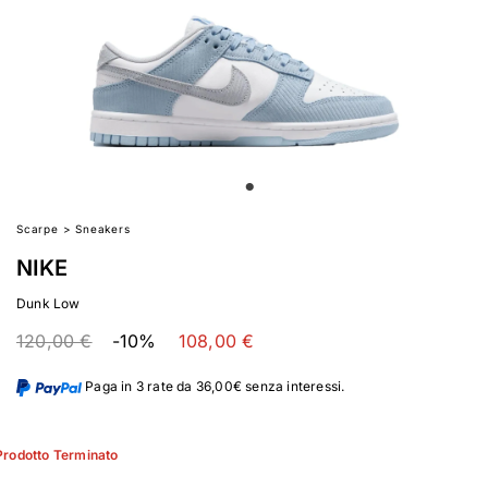
Scarpe
>
Sneakers
NIKE
Dunk Low
120,00 €
-10%
108,00 €
Paga in 3 rate da 36,00€ senza interessi.
Prodotto Terminato