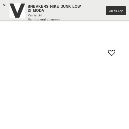
×
SNEAKERS NIKE DUNK LOW
DI MODA
Vai all App
Ventis Srl
Scarica gratuitamente