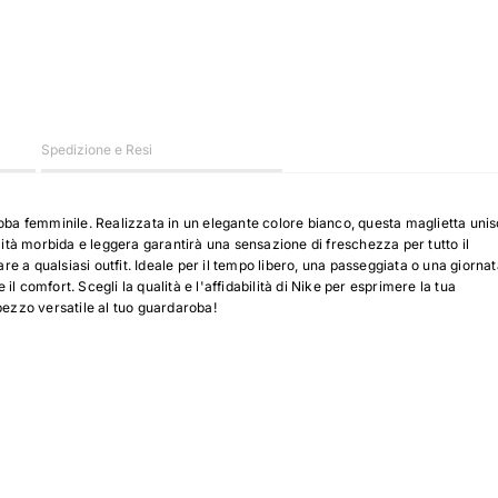
Spedizione e Resi
roba femminile. Realizzata in un elegante colore bianco, questa maglietta uni
lità morbida e leggera garantirà una sensazione di freschezza per tutto il
are a qualsiasi outfit. Ideale per il tempo libero, una passeggiata o una giorna
 comfort. Scegli la qualità e l'affidabilità di Nike per esprimere la tua
pezzo versatile al tuo guardaroba!