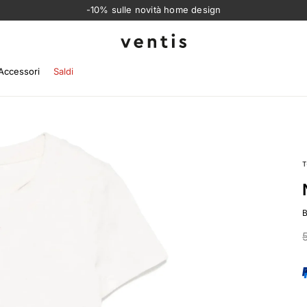
-10% sulle novità home design
Ventis
Accessori
Saldi