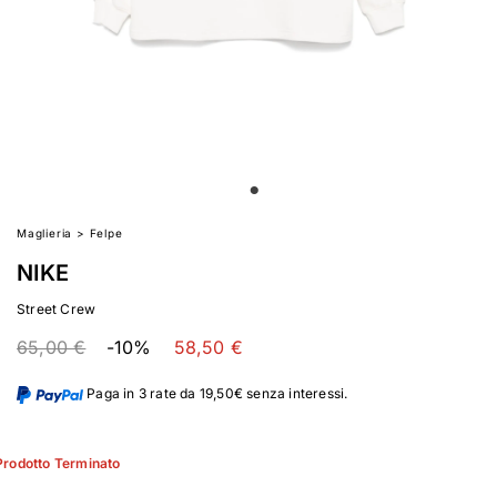
Maglieria
>
Felpe
NIKE
Street Crew
65,00 €
-10%
58,50 €
Paga in 3 rate da 19,50€ senza interessi.
Prodotto Terminato