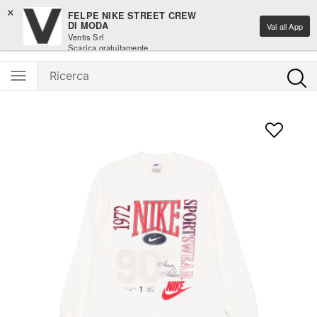
×
Saldi moda fino al -50%
FELPE NIKE STREET CREW
DI MODA
Vai all App
Ventis Srl
Ventis - L'e-shopping parla italiano
Scarica gratuitamente