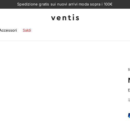
Spedizione gratis sui nuovi arrivi moda sopra i 100€
Ventis
Accessori
Saldi