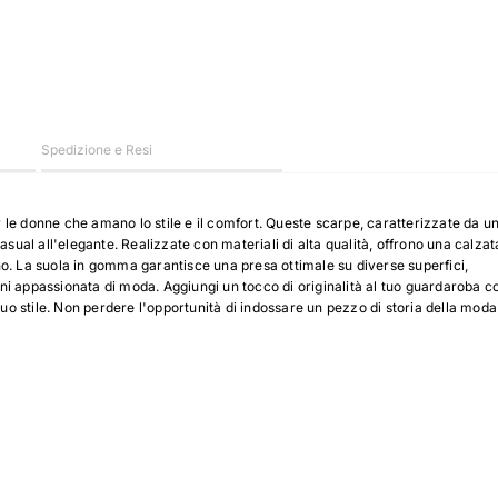
Spedizione e Resi
le donne che amano lo stile e il comfort. Queste scarpe, caratterizzate da u
sual all'elegante. Realizzate con materiali di alta qualità, offrono una calzat
o. La suola in gomma garantisce una presa ottimale su diverse superfici,
i appassionata di moda. Aggiungi un tocco di originalità al tuo guardaroba c
tuo stile. Non perdere l'opportunità di indossare un pezzo di storia della moda