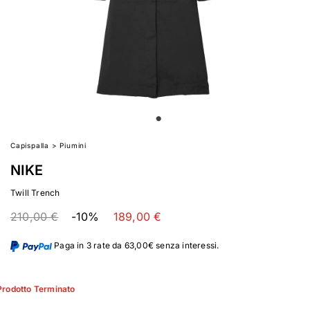
Capispalla
>
Piumini
NIKE
Twill Trench
210,00 €
-10%
189,00 €
Paga in 3 rate da 63,00€ senza interessi.
Prodotto Terminato