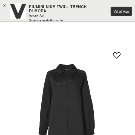
×
PIUMINI NIKE TWILL TRENCH
DI MODA
Vai all App
Ventis Srl
Scarica gratuitamente