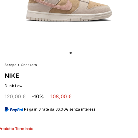
Scarpe
>
Sneakers
NIKE
Dunk Low
120,00 €
-10%
108,00 €
Paga in 3 rate da 36,00€ senza interessi.
Prodotto Terminato