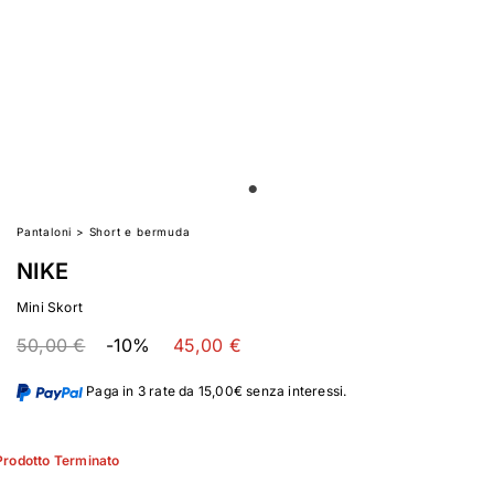
Pantaloni
>
Short e bermuda
NIKE
Mini Skort
50,00 €
-10%
45,00 €
Paga in 3 rate da 15,00€ senza interessi.
Prodotto Terminato