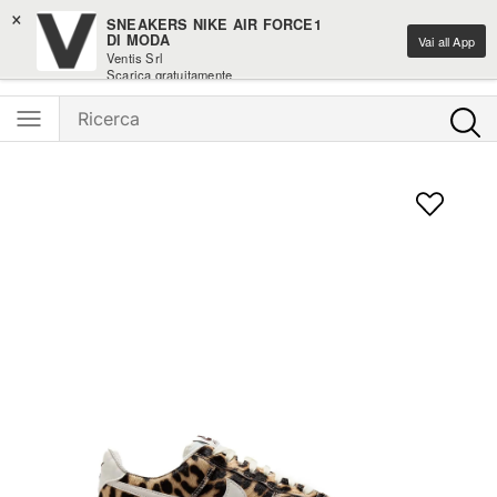
×
Iscriviti alla newsletter: -15% di sconto sul primo ordine
SNEAKERS NIKE AIR FORCE1
DI MODA
Vai all App
Ventis Srl
Ventis - L'e-shopping parla italiano
Scarica gratuitamente