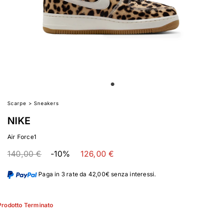
Scarpe
>
Sneakers
NIKE
Air Force1
140,00 €
-10%
126,00 €
Paga in 3 rate da 42,00€ senza interessi.
Prodotto Terminato