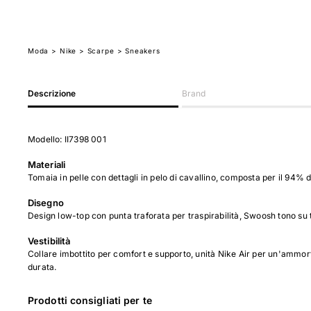
Moda
>
Nike
> Scarpe
> Sneakers
Descrizione
Brand
Modello: II7398 001
Materiali
Tomaia in pelle con dettagli in pelo di cavallino, composta per il 94% da
Disegno
Design low-top con punta traforata per traspirabilità, Swoosh tono su t
Vestibilità
Collare imbottito per comfort e supporto, unità Nike Air per un'ammor
durata.
Prodotti consigliati per te