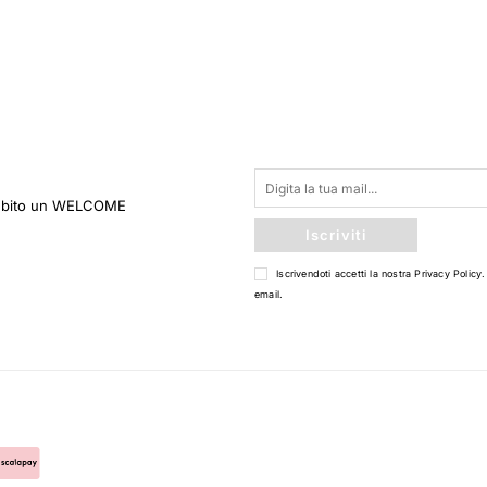
 subito un WELCOME
Iscriviti
Iscrivendoti accetti la nostra
Privacy Policy
.
email.