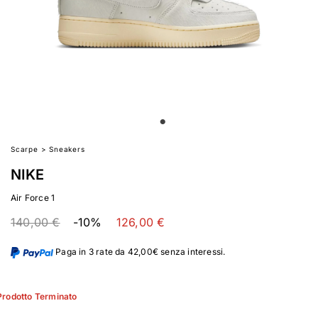
Scarpe
>
Sneakers
NIKE
Air Force 1
140,00 €
-10%
126,00 €
Paga in 3 rate da 42,00€ senza interessi.
Prodotto Terminato