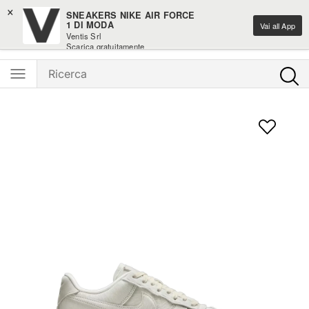
×
Saldi moda fino al -50%
SNEAKERS NIKE AIR FORCE
1 DI MODA
Vai all App
Ventis Srl
Ventis - L'e-shopping parla italiano
Scarica gratuitamente