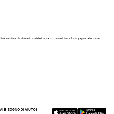
 Puoi annullare l'iscrizione in qualsiasi momento tramite il link a fondo pagina nelle nostre
AI BISOGNO DI AIUTO?