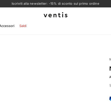
Iscriviti alla newsletter: -15% di sconto sul primo ordine
Ventis
Accessori
Saldi