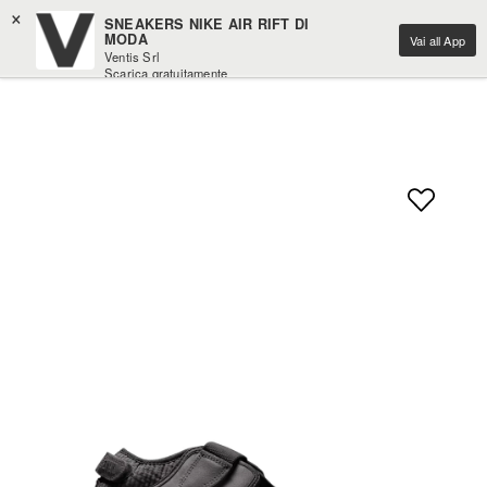
×
SNEAKERS NIKE AIR RIFT DI
MODA
Vai all App
Ventis Srl
Scarica gratuitamente