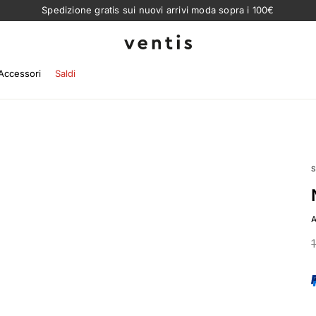
Spedizione gratis sui nuovi arrivi moda sopra i 100€
Ventis
Accessori
Saldi