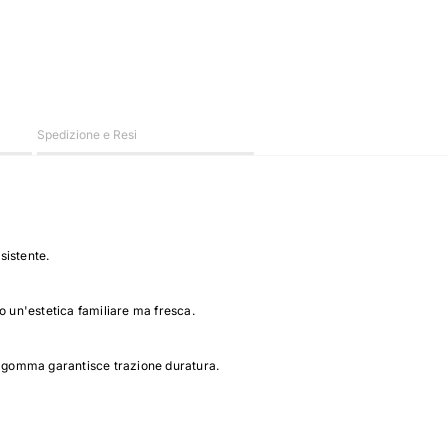
Spedizione e Resi
sistente.
ndo un'estetica familiare ma fresca.
in gomma garantisce trazione duratura.