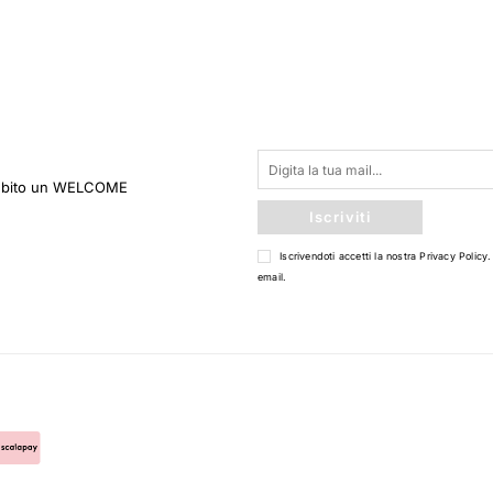
 subito un WELCOME
Iscriviti
Iscrivendoti accetti la nostra
Privacy Policy
.
email.