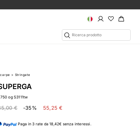
Scarpe
>
Stringate
SUPERGA
2750 og S3111tw
85,00 €
-35%
55,25 €
Paga in 3 rate da 18,42€ senza interessi.