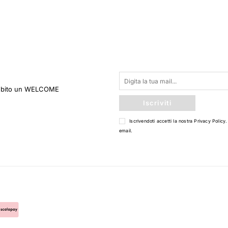
 subito un WELCOME
Iscriviti
Iscrivendoti accetti la nostra
Privacy Policy
.
email.