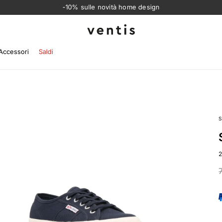
-10% sulle novità home design
Ventis
Accessori
Saldi