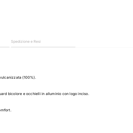
Spedizione e Resi
 vulcanizzata (100%).
rd bicolore e occhielli in alluminio con logo inciso.
omfort.