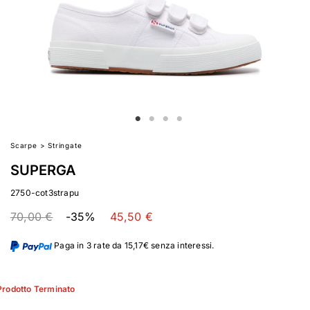
Scarpe
>
Stringate
SUPERGA
2750-cot3strapu
70,00 €
-35%
45,50 €
Paga in 3 rate da 15,17€ senza interessi.
Prodotto Terminato