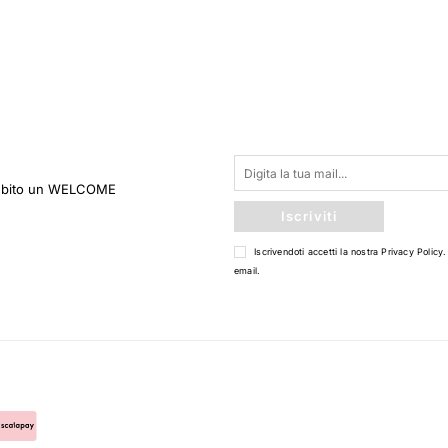
 subito un WELCOME
Iscriviti
Iscrivendoti accetti la nostra
Privacy Policy
.
email.