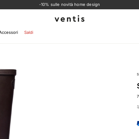
-10% sulle novità home design
Ventis
Accessori
Saldi