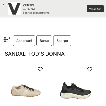
×
VENTIS
Vai all App
Ventis Srl
Scarica gratuitamente
4
Accessori
Borse
Scarpe
SANDALI TOD'S DONNA