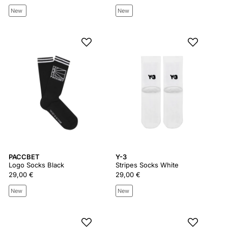
New
New
PACCBET
Y-3
Logo Socks Black
Stripes Socks White
29,00 €
29,00 €
New
New