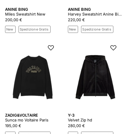
ANINE BING
ANINE BING
Miles Sweatshirt New
Harvey Sweatshirt Anine Bing - Coral Pink
200,00 €
220,00 €
New
Spedizione Gratis
New
Spedizione Gratis
ZADIG&VOLTAIRE
Y-3
Sunca mo Voltaire Paris
Velvet Zip hd
195,00 €
280,00 €