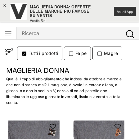
×
Saldi moda fino al -50%
MAGLIERIA DONNA: OFFERTE
DELLE MARCHE PIÙ FAMOSE
Vai all App
SU VENTIS
Ventis - L'e-shopping parla italiano
Ventis Srl
Scarica gratuitamente
2
Tutti i prodotti
Felpe
Maglie
MAGLIERIA DONNA
Qual è il capo di abbigliamento che indossi da ottobre a marzo e
che non ti stanca mai? Il maglione, è ovvio! In cotone o lana, a
girocollo o con lo scollo a V, nero o di colori pastello che
illuminano le uggiose giornate invernali, liscio o lavorato, a te la
scelta.