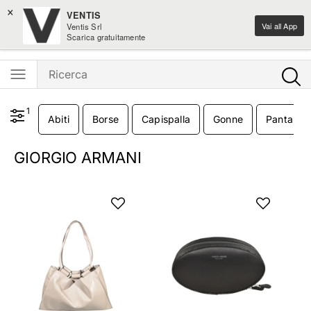
×
Spedizione gratis sui nuovi arrivi moda sopra i 100€
VENTIS
Vai all App
Ventis Srl
Ventis - L'e-shopping parla italiano
Scarica gratuitamente
1
Abiti
Borse
Capispalla
Gonne
Pantaloni
GIORGIO ARMANI