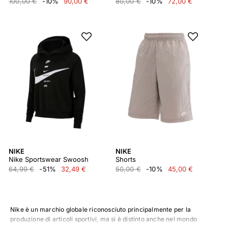
100,00 €
-10%
90,00 €
80,00 €
-10%
72,00 €
NIKE
NIKE
Nike Sportswear Swoosh
Shorts
64,99 €
-51%
32,49 €
50,00 €
-10%
45,00 €
Nike è un marchio globale riconosciuto principalmente per la
produzione di articoli sportivi, ma si è distinto anche nel mondo