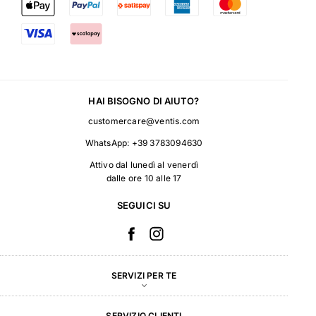
confortevole. Il loro design è moderno e femminile, con una vasta
gamma di stili e colori per soddisfare ogni gusto estetico.
Non importa il prodotto, Nike mantiene sempre uno standard di
qualità elevato. I loro prodotti sono duraturi e realizzati per
funzionare al meglio nelle diverse attività, che si tratti di correre
un maratona o di fare commissioni in città. Ogni pezzo di
abbigliamento, ogni paio di scarpe, ogni accessorio riflette
HAI BISOGNO DI AIUTO?
l'impegno di Nike per l'eccellenza, rendendo la marca una scelta
top per gli amanti della moda in tutto il mondo.
customercare@ventis.com
WhatsApp:
+39 3783094630
Attivo dal lunedì al venerdì
dalle ore 10 alle 17
SEGUICI SU
SERVIZI PER TE
SERVIZIO CLIENTI