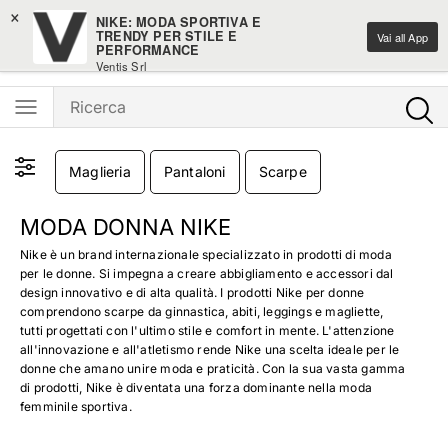
×
-10% sui nuovi arrivi moda
NIKE: MODA SPORTIVA E
TRENDY PER STILE E
Vai all App
PERFORMANCE
Ventis - L'e-shopping parla italiano
Ventis Srl
Scarica gratuitamente
Maglieria
Pantaloni
Scarpe
MODA DONNA NIKE
Nike è un brand internazionale specializzato in prodotti di moda
per le donne. Si impegna a creare abbigliamento e accessori dal
design innovativo e di alta qualità. I prodotti Nike per donne
comprendono scarpe da ginnastica, abiti, leggings e magliette,
tutti progettati con l'ultimo stile e comfort in mente. L'attenzione
all'innovazione e all'atletismo rende Nike una scelta ideale per le
donne che amano unire moda e praticità. Con la sua vasta gamma
di prodotti, Nike è diventata una forza dominante nella moda
femminile sportiva.