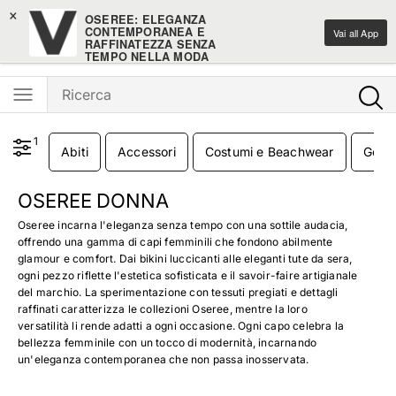
×
-10% sulle novità home design
OSEREE: ELEGANZA
CONTEMPORANEA E
Vai all App
RAFFINATEZZA SENZA
Ventis - L'e-shopping parla italiano
TEMPO NELLA MODA
FEMMINILE
Ventis Srl
Scarica gratuitamente
1
Abiti
Accessori
Costumi e Beachwear
Gonn
OSEREE DONNA
Oseree incarna l'eleganza senza tempo con una sottile audacia,
offrendo una gamma di capi femminili che fondono abilmente
glamour e comfort. Dai bikini luccicanti alle eleganti tute da sera,
ogni pezzo riflette l'estetica sofisticata e il savoir-faire artigianale
del marchio. La sperimentazione con tessuti pregiati e dettagli
raffinati caratterizza le collezioni Oseree, mentre la loro
versatilità li rende adatti a ogni occasione. Ogni capo celebra la
bellezza femminile con un tocco di modernità, incarnando
un'eleganza contemporanea che non passa inosservata.