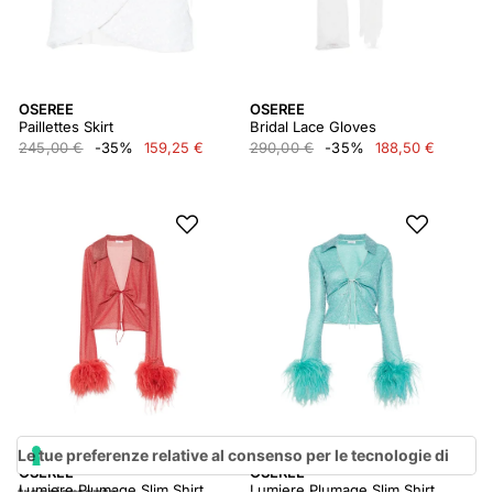
OSEREE
OSEREE
Paillettes Skirt
Bridal Lace Gloves
245,00 €
-35%
159,25 €
290,00 €
-35%
188,50 €
Le tue preferenze relative al consenso per le tecnologie di
OSEREE
OSEREE
Lumiere Plumage Slim Shirt
Lumiere Plumage Slim Shirt
tracciamento