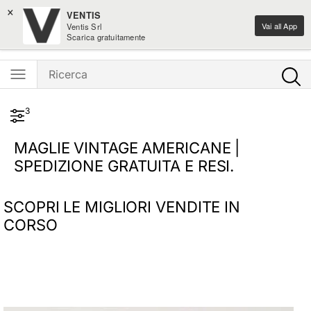
×
Spedizione gratis sui nuovi arrivi moda sopra i 100€
VENTIS
Vai all App
Ventis Srl
Ventis - L'e-shopping parla italiano
Scarica gratuitamente
3
MAGLIE VINTAGE AMERICANE |
SPEDIZIONE GRATUITA E RESI.
SCOPRI LE MIGLIORI VENDITE IN
CORSO