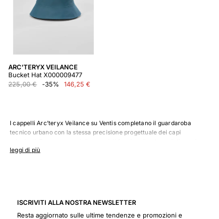
ARC'TERYX VEILANCE
Bucket Hat X000009477
225,00 €
-35%
146,25 €
I cappelli Arc’teryx Veilance su Ventis completano il guardaroba
tecnico urbano con la stessa precisione progettuale dei capi
principali. Forme essenziali, materiali funzionali e dettagli discreti
leggi di più
definiscono accessori pensati per un uso quotidiano, pratico e
raffinato.
Cappelli Arc’teryx Veilance su Ventis
La selezione si inserisce con naturalezza accanto a
giacche
tecniche
,
pantaloni casual
e
t-shirt Arc’teryx Veilance
. Un
ISCRIVITI ALLA NOSTRA NEWSLETTER
dettaglio pulito e funzionale per chi cerca accessori coerenti con
Resta aggiornato sulle ultime tendenze e promozioni e
uno stile essenziale.