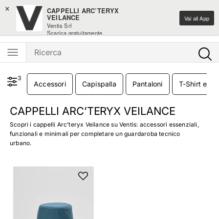
×
-10% sui nuovi arrivi moda
CAPPELLI ARC’TERYX
VEILANCE
Vai all App
Ventis Srl
Ventis - L'e-shopping parla italiano
Scarica gratuitamente
3
Accessori
Capispalla
Pantaloni
T-Shirt e Ca
CAPPELLI ARC’TERYX VEILANCE
Scopri i cappelli Arc’teryx Veilance su Ventis: accessori essenziali,
funzionali e minimali per completare un guardaroba tecnico
urbano.