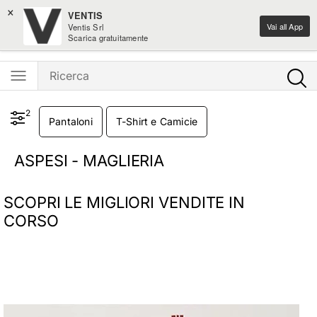
×
-10% sulle novità home design
VENTIS
Vai all App
Ventis Srl
Ventis - L'e-shopping parla italiano
Scarica gratuitamente
2
Pantaloni
T-Shirt e Camicie
ASPESI - MAGLIERIA
SCOPRI LE MIGLIORI VENDITE IN
CORSO