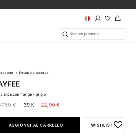
Accessori
>
Foulard e Sciarpe
AYFEE
Sciarpa con frange - grigio
37,50 €
-39%
22,90 €
AGGIUNGI AL CARRELLO
WISHLIST