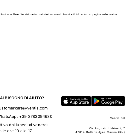
 Puoi annullare l'iscrizione in qualsiasi momento tramite il link a fondo pagina nelle nostre
AI BISOGNO DI AIUTO?
ustomercare@ventis.com
hatsApp:
+39 3783094630
Ventis Srl
ttivo dal lunedì al venerdì
Via Augusto Urbinati, 7
alle ore 10 alle 17
47814 Bellaria-Igea Marina (RN)