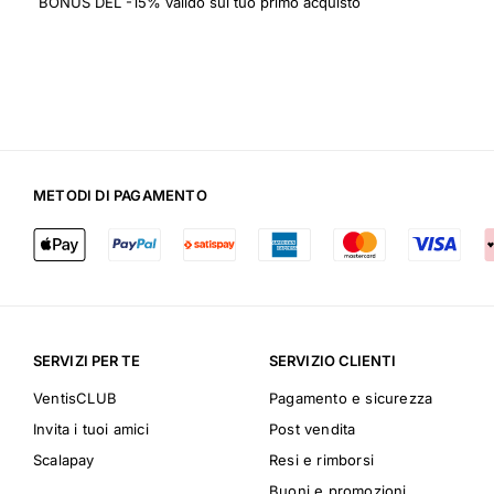
BONUS DEL -15% valido sul tuo primo acquisto
METODI DI PAGAMENTO
SERVIZI PER TE
SERVIZIO CLIENTI
VentisCLUB
Pagamento e sicurezza
Invita i tuoi amici
Post vendita
Scalapay
Resi e rimborsi
Buoni e promozioni