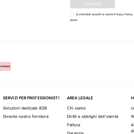
Iscriviti
Iscrivendoti accetti la nostra
Privacy Policy
.
email.
SERVIZI PER PROFESSIONISTI
AREA LEGALE
H
Soluzioni dedicate B2B
Chi siamo
c
Diventa nostro fornitore
Diritti e obblighi dell'utente
W
Fattura
A
d
Garanzia