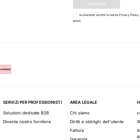
Iscriviti
Iscrivendoti accetti la nostra
Privacy Policy
.
email.
SERVIZI PER PROFESSIONISTI
AREA LEGALE
H
Soluzioni dedicate B2B
Chi siamo
c
Diventa nostro fornitore
Diritti e obblighi dell'utente
W
Fattura
A
d
Garanzia