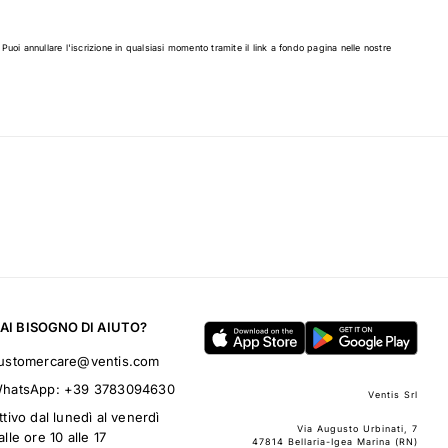
 Puoi annullare l'iscrizione in qualsiasi momento tramite il link a fondo pagina nelle nostre
AI BISOGNO DI AIUTO?
ustomercare@ventis.com
hatsApp:
+39 3783094630
Ventis Srl
ttivo dal lunedì al venerdì
Via Augusto Urbinati, 7
alle ore 10 alle 17
47814 Bellaria-Igea Marina (RN)