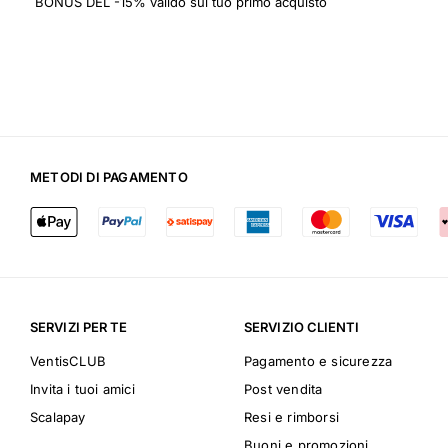
BONUS DEL -15% valido sul tuo primo acquisto
METODI DI PAGAMENTO
SERVIZI PER TE
SERVIZIO CLIENTI
VentisCLUB
Pagamento e sicurezza
Invita i tuoi amici
Post vendita
Scalapay
Resi e rimborsi
Buoni e promozioni