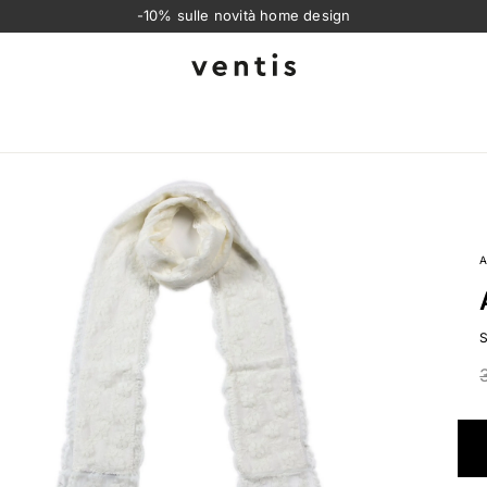
-10% sulle novità home design
Ventis