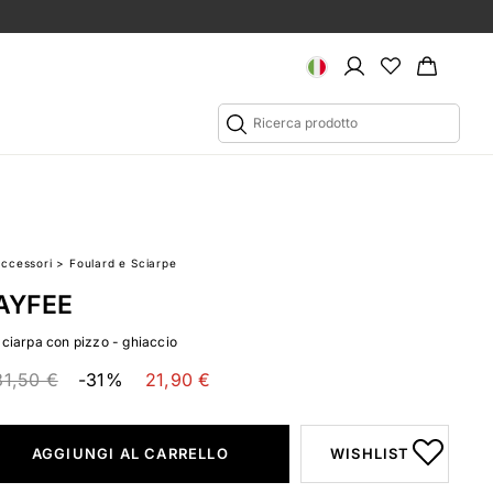
Accessori
>
Foulard e Sciarpe
AYFEE
Sciarpa con pizzo - ghiaccio
31,50 €
-31%
21,90 €
AGGIUNGI AL CARRELLO
WISHLIST