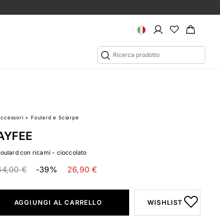
Accessori
>
Foulard e Sciarpe
AYFEE
Foulard con ricami - cioccolato
44,00 €
-39%
26,90 €
AGGIUNGI AL CARRELLO
WISHLIST