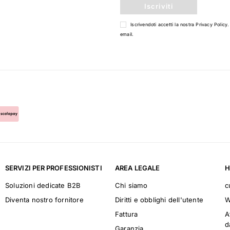
Iscriviti
Iscrivendoti accetti la nostra
Privacy Policy
.
email.
SERVIZI PER PROFESSIONISTI
AREA LEGALE
H
Soluzioni dedicate B2B
Chi siamo
c
Diventa nostro fornitore
Diritti e obblighi dell'utente
W
Fattura
A
d
Garanzia