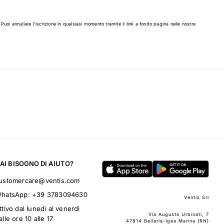
 Puoi annullare l'iscrizione in qualsiasi momento tramite il link a fondo pagina nelle nostre
AI BISOGNO DI AIUTO?
ustomercare@ventis.com
hatsApp:
+39 3783094630
Ventis Srl
ttivo dal lunedì al venerdì
Via Augusto Urbinati, 7
alle ore 10 alle 17
47814 Bellaria-Igea Marina (RN)