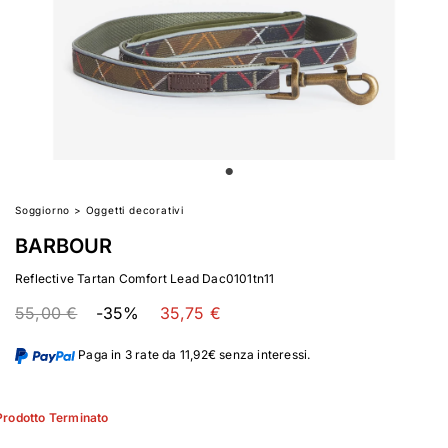
Soggiorno
>
Oggetti decorativi
BARBOUR
Reflective Tartan Comfort Lead Dac0101tn11
55,00 €
-35%
35,75 €
Paga in 3 rate da 11,92€ senza interessi.
Prodotto Terminato