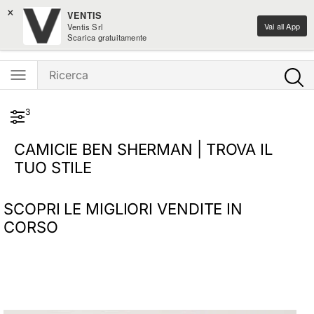
×
-10% sulle novità home design
VENTIS
Vai all App
Ventis Srl
Ventis - L'e-shopping parla italiano
Scarica gratuitamente
3
CAMICIE BEN SHERMAN | TROVA IL
TUO STILE
SCOPRI LE MIGLIORI VENDITE IN
CORSO